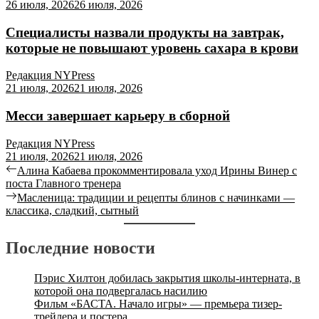
26 июля, 2026
26 июля, 2026
Специалисты назвали продукты на завтрак,
которые не повышают уровень сахара в крови
Редакция NYPress
21 июля, 2026
21 июля, 2026
Месси завершает карьеру в сборной
Редакция NYPress
21 июля, 2026
21 июля, 2026
Алина Кабаева прокомментировала уход Ирины Винер с
поста Главного тренера
Масленица: традиции и рецепты блинов с начинками —
классика, сладкий, сытный
Последние новости
Пэрис Хилтон добилась закрытия школы-интерната, в
которой она подвергалась насилию
Фильм «БАСТА. Начало игры» — премьера тизер-
трейлера и постера