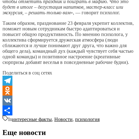
чтобы отметить праздник и поиграть в мафию. Что это
будет в итоге – дегустация напитков, мастер-класс или
экскурсия, – решать только вам
», — говорит психолог.
Таким образом, празднование 23 февраля укрепит коллектив,
поможет новым сотрудникам быстро адаптироваться и
повысит общую продуктивность. По мнению психолога, у
коллектива сформируется дружеская атмосфера (люди
сближаются и лучше понимают друг друга, что важно для
общего дела), командный дух (каждый чувствует себя частью
одной команды) и позитивное настроение (креативные
сюрпризы добавят веселья в повседневные рабочие будни).
Поделиться в соц сетях
Telegram
Odnoklassniki
VK
In
интересные факты
,
Новости
,
психология
Отправить
Еще новости