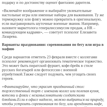
подарку и по достоинству оценит фантазию дарителя.
«Включайте воображение и выбирайте увлекательные
настольные игры или именные наборы для выживания. Ту же
термокружку или флягу можно превратить в оригинальную,
если выгравировать шуточные военные звания. Например,
назовите маркетолога генералиссимусом продаж, а HR –
командующим кадрами», — советует психолог Елизавета
Лазарева.
Варианты празднования: соревнования по бегу или игра в
мафию
Среди вариантов отметить 23 февраля вместе с коллегами
психолог рекомендует организовать тематическое торжество.
Это может быть пиратский фуршет, кофе-брейк в стиле
русских богатырей или фотосессия с военной
атрибутикой.Также следует подумать, чем угощать своих
героев.
«
Фантазируйте, что украсит праздничный стол:
торжественный торт с именами коллег или полевая кухня,
котелки и фляги с незамысловатыми солдатскими
блюдами.Если в офисе надоело, можно выбраться на природу,
чтобы устроить соревнования по бегу, или арендовать кафе,