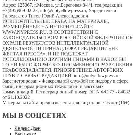
Адрес: 125367, г.Москва, ул.Береговая 8/4/4, тел.редакции
+7(495)969-02-23, info@notyellowpress.ru, Учредитель и
Гл.редактор Титов Юрий Александрович
ИСКЛЮЧИТЕЛЬНЫЕ ПРАВА НА МАТЕРИАЛЫ,
РАЗМЕЩЁННЫЕ НА ИНТЕРНЕТ-САЙТЕ
WWW.NYPRESS.RU, В СООТВЕТСТВИИ С
ЗАКОНОДАТЕЛЬСТВОМ РОССИЙСКОЙ ФЕДЕРАЦИИ ОБ
ОХРАНЕ РЕЗУЛЬТАТОВ ИНТЕЛЛЕКТУАЛЬНОЙ
ДЕЯТЕЛЬНОСТИ ПРИНАДЛЕЖАТ РЕДАКЦИИ «НЕ
ЖЕЛТАЯ ПРЕССА», И НЕ ПОДЛЕЖАТ
ИСПОЛЬЗОВАНИЮ ДРУГИМИ ЛИЦАМИ В КАКОЙ БЫ
ТО НИ БЫЛО ФОРМЕ БЕЗ ПИСЬМЕННОГО РАЗРЕШЕНИЯ
ПРАВООБЛАДАТЕЛЯ. ПРИОБРЕТЕНИЕ АВТОРСКИХ
ПРАВ И СВЯЗЬ С РЕДАКЦИЕЙ: info@notyellowpress.ru
Зарегистрирован - Федеральной службой по надзору в сфере
связи, информационных технологий и массовых
коммуникаций. Регистрационный номер ЭЛ N ФС 77 - 84082
от 21.10.2022
Материалы сайта предназначены для лиц старше 16 лет (16+).
МЫ В СОЦСЕТЯХ
Яндекс.Дзен
Вконтакте