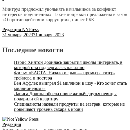
Минтруд предложил увольнять начальников за конфликт
интересов подчиненных. Такие поправки предложены в закон
«О противодействии коррупции», пишет РБК.
Редакция NYPress
31 января, 2023
31 января, 2023
Последние новости
Пэрис Хилтон добилась закрытия школы-интерната, в
которой она подвергалась насилию
Фильм «БАСТА. Начало игры» — премьера тизер-
трейлера и постера
Бен Аффлек выиграл $1 миллион в шоу «Кто хочет стать
миллионером?»
Лариса Долина обрела новое жильё: друзья певицы
подарили ей квартиру
Специалисты назвали продукты на завтрак, которые не
повышают уровень сахара в крови
Редакция
Не желтая пресса — проверенные новости.