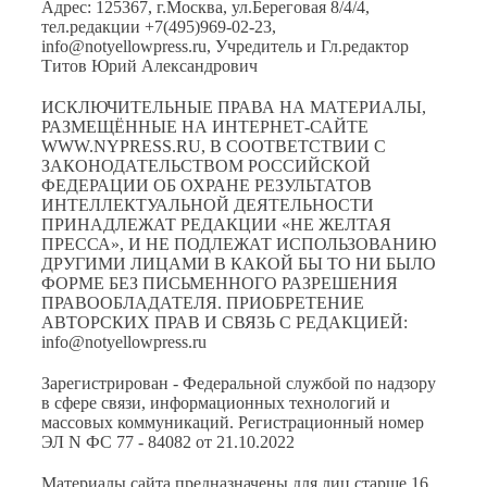
Адрес: 125367, г.Москва, ул.Береговая 8/4/4,
тел.редакции +7(495)969-02-23,
info@notyellowpress.ru, Учредитель и Гл.редактор
Титов Юрий Александрович
ИСКЛЮЧИТЕЛЬНЫЕ ПРАВА НА МАТЕРИАЛЫ,
РАЗМЕЩЁННЫЕ НА ИНТЕРНЕТ-САЙТЕ
WWW.NYPRESS.RU, В СООТВЕТСТВИИ С
ЗАКОНОДАТЕЛЬСТВОМ РОССИЙСКОЙ
ФЕДЕРАЦИИ ОБ ОХРАНЕ РЕЗУЛЬТАТОВ
ИНТЕЛЛЕКТУАЛЬНОЙ ДЕЯТЕЛЬНОСТИ
ПРИНАДЛЕЖАТ РЕДАКЦИИ «НЕ ЖЕЛТАЯ
ПРЕССА», И НЕ ПОДЛЕЖАТ ИСПОЛЬЗОВАНИЮ
ДРУГИМИ ЛИЦАМИ В КАКОЙ БЫ ТО НИ БЫЛО
ФОРМЕ БЕЗ ПИСЬМЕННОГО РАЗРЕШЕНИЯ
ПРАВООБЛАДАТЕЛЯ. ПРИОБРЕТЕНИЕ
АВТОРСКИХ ПРАВ И СВЯЗЬ С РЕДАКЦИЕЙ:
info@notyellowpress.ru
Зарегистрирован - Федеральной службой по надзору
в сфере связи, информационных технологий и
массовых коммуникаций. Регистрационный номер
ЭЛ N ФС 77 - 84082 от 21.10.2022
Материалы сайта предназначены для лиц старше 16