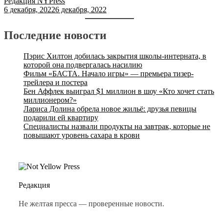
Редакция NYPress
6 декабря, 2022
6 декабря, 2022
Последние новости
Пэрис Хилтон добилась закрытия школы-интерната, в
которой она подвергалась насилию
Фильм «БАСТА. Начало игры» — премьера тизер-
трейлера и постера
Бен Аффлек выиграл $1 миллион в шоу «Кто хочет стать
миллионером?»
Лариса Долина обрела новое жильё: друзья певицы
подарили ей квартиру
Специалисты назвали продукты на завтрак, которые не
повышают уровень сахара в крови
Редакция
Не желтая пресса — проверенные новости.