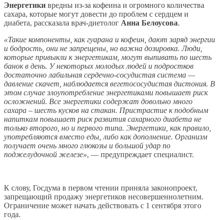
Энергетики
вредны из-за кофеина и огромного количества
сахара, которые могут довести до проблем с сердцем и
диабета, рассказала врач-диетолог
Анна Белоусова
.
«Такие компоненты, как гуарана и кофеин, дают заряд энергии
и бодрость, они не запрещены, но важна дозировка. Люди,
которые привыкли к энергетикам, могут выпивать по шесть
банок в день. У некоторых молодых людей и подростков
достаточно лабильная сердечно-сосудистая система —
давление скачет, наблюдается вегетососудистая дистония. В
этом случае злоупотребление энергетиками повышает риск
осложнений. Все энергетики содержат довольно много
сахара – шесть кусков на стакан. Пристрастие к подобным
напиткам повышает риск развития сахарного диабета не
только второго, но и первого типа. Энергетики, как правило,
употребляются вместо еды, либо как дополнение. Организм
получает очень много глюкозы и большой удар по
поджелудочной железе»
, — предупреждает специалист.
К слову, Госдума в первом чтении приняла законопроект,
запрещающий продажу энергетиков несовершеннолетним.
Ограничение может начать действовать с 1 сентября этого
года.