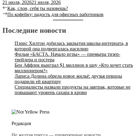
21 июля, 2026
21 июля, 2026
Как, слон, себя ты назовешь?
По кофейку: радость для офисных работников
Последние новости
Пэрис Хилтон добилась закрытия школы-интерната, в
которой она подвергалась насилию
Фильм «БАСТА. Начало игры» — премьера тизер-
трейлера и постера
Бен Аффлек выиграл $1 миллион в шоу «Кто хочет стать
миллионером?»
Лариса Долина обрела новое жильё: друзья певицы
подарили ей квартиру
Специалисты назвали продукты на завтрак, которые не
повышают уровень сахара в крови
Редакция
Не желтая пресса — проверенные новости.