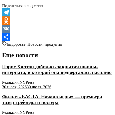
Поделиться в соц сетях
Telegram
Odnoklassniki
VK
In
здоровье
,
Новости
,
продукты
Отправить
Еще новости
Пэрис Хилтон добилась закрытия школы-
интерната, в которой она подвергалась насилию
Редакция NYPress
30 июля, 2026
30 июля, 2026
Фильм «БАСТА. Начало игры» — премьера
тизер-трейлера и постера
Редакция NYPress